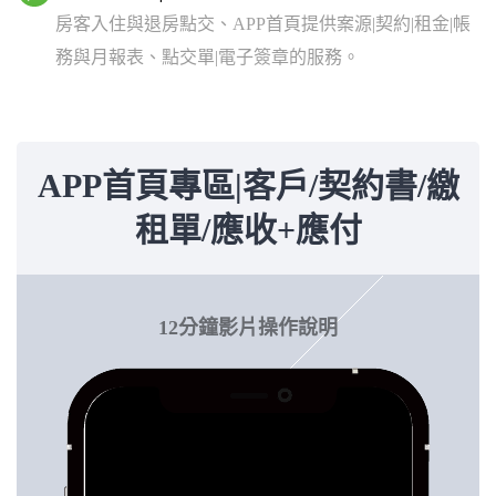
房客入住與退房點交、APP首頁提供案源|契約|租金|帳
務與月報表、點交單|電子簽章的服務。
APP首頁專區|客戶/契約書/繳
租單/應收+應付
12分鐘影片操作說明