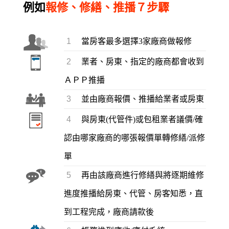
例如
報修、修繕、推播７步驟
1
當房客最多選擇3家廠商做報修
2
業者、房東、指定的廠商都會收到
ＡＰＰ推播
3
並由廠商報價、推播給業者或房東
4
與房東(代管件)或包租業者議價/確
認由哪家廠商的哪張報價單轉修繕/派修
單
5
再由該廠商進行修繕與將逐期維修
進度推播給房東、代管、房客知悉，直
到工程完成，廠商請款後