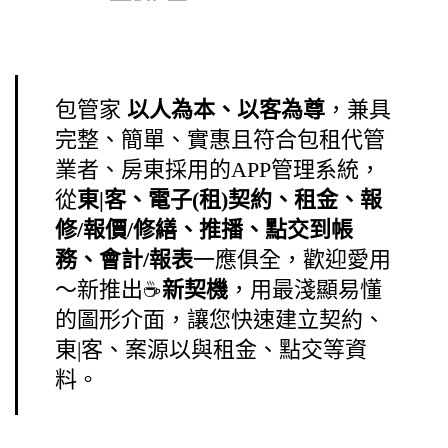
包管家
以人為本、以客為尊
，兼具
完整、簡單、實惠且符合包租代管
業者、房東採用的APP管理系統，
從
東|客、電子(租)契約、租金、報
修/報價/修繕、推播、點交到帳
務、會計/報表
一應俱全
，歡迎愛用
～新推出
☕
新契機
，用最淺顯易懂
的圖形介面，讓您快速建立契約、
東|客、案源以
與
租金、點交等資
料。