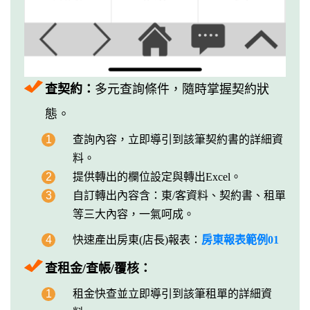
查契約：
多元查詢條件，隨時掌握契約狀
態。
1
查詢內容，立即導引到該筆契約書的詳細資
料。
2
提供轉出的欄位設定與轉出Excel。
3
自訂轉出內容含：東/客資料、契約書、租單
等三大內容，一氣呵成。
4
快速產出房東(店長)報表：
房東報表範例01
查租金/查帳/覆核：
1
租金快查並立即導引到該筆租單的詳細資