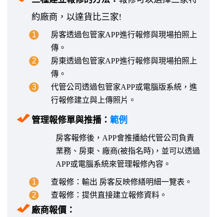
約廠商，以達貨比三家!
1
房客透過包管家APP進行報修與現場拍照上
傳。
2
房東透過包管家APP進行報修與現場拍照上
傳。
3
代管公司透過包管家APP或電腦版系統，進
行報修建立與上傳照片。
管理報修單與推播：
範例
房客報修後，APP會推播給代管公司負責
業務、房東、廠商(被指名時)，並可以透過
APP或電腦系統來管理報修內容。
1
查報修：輸出 房客反映修繕明細一覽表。
2
查報修：提供直接建立報修資料。
廠商報價：