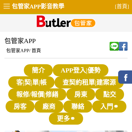
包管家APP影音教學
[首頁]
包管家APP
包管家APP/
首頁
簡介
APP登入|優勢
客|契|單|帳
查契約租單|建案源
報修/報價|修繕
房東
點交
房客
廠商
聯絡
入門⚭
更多⚭