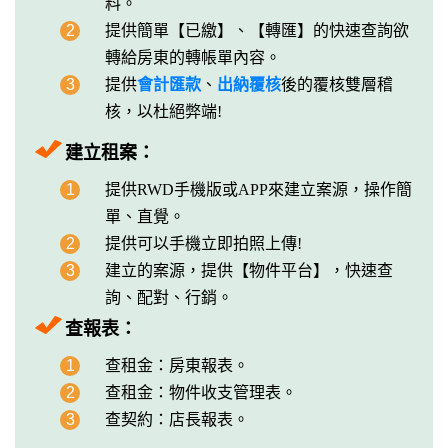
料。
2
提供簡單【已繳】、【轉匯】的快速查詢欲
轉給房東的轉帳單內容。
3
提供
會計匯款
、
出納覆核
後的覆核雙層稽
核，以杜絕弊端!
建立租案：
1
提供RWD手機版或APP來建立案源，操作簡
單、直覺。
2
提供可以手機立即拍照上傳!
3
建立的案源，提供【物件平台】，快速查
詢、配對、行銷。
查報表：
1
查租金：房東報表。
2
查租金：物件收支管理表。
3
查契約：店長報表。