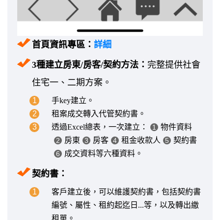
首頁資訊專區：
詳細
3種建立房東/房客/契約方法：
完整提供社會
住宅一、二期方案。
1
手key建立。
2
租案成交轉入代管契約書。
3
透過Excel總表，一次建立：
物件資料
1
房東
房客
租金收款人
契約書
2
3
4
5
成交資料等六種資料。
6
契約書：
1
客戶建立後，可以維護契約書，包括契約書
編號、屬性、租約起迄日...等，以及轉出繳
租單。