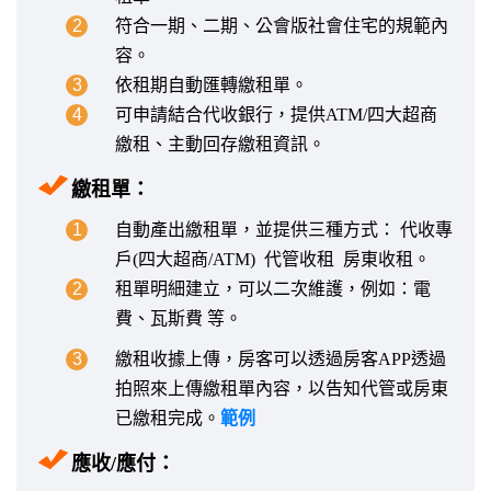
2
符合一期、二期、公會版社會住宅的規範內
容。
3
依租期自動匯轉繳租單。
4
可申請結合代收銀行，提供ATM/四大超商
繳租、主動回存繳租資訊。
繳租單：
1
自動產出繳租單，並提供三種方式： 代收專
戶(四大超商/ATM) 代管收租 房東收租。
2
租單明細建立，可以二次維護，例如：電
費、瓦斯費 等。
3
繳租收據上傳，房客可以透過房客APP透過
拍照來上傳繳租單內容，以告知代管或房東
已繳租完成。
範例
應收/應付：