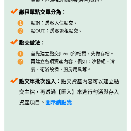
頁籤，但須挑選契約書(房客)資料。
繳租單點交單分為：
1
點IN：房客入住點交。
2
點OUT：房客退租點交。
點交做法：
1
首先建立點交(in/out)的檔頭，先做存檔。
2
再建立各項資產內容，例如：沙發組、冷
氣、衛浴設備、廚房用具等。
點交單批次匯入：
點交資產內容可以建立點
交主檔，再透過【匯入】來進行勾選與存入
資產項目。
圖示請點我