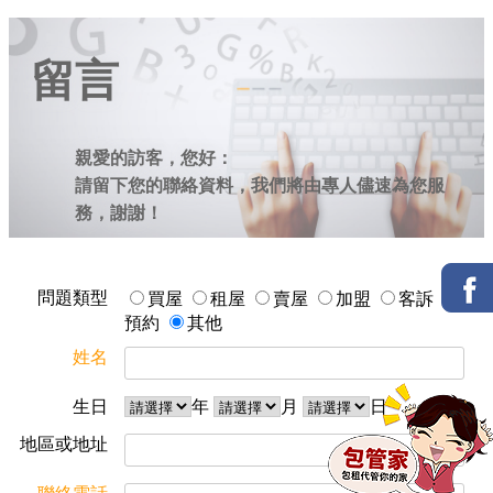
留言
親愛的訪客，您好：
請留下您的聯絡資料，我們將由專人儘速為您服
務，謝謝！
問題類型
買屋
租屋
賣屋
加盟
客訴
預約
其他
姓名
生日
年
月
日
地區或地址